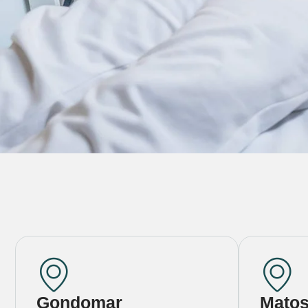
Gondomar
Matos