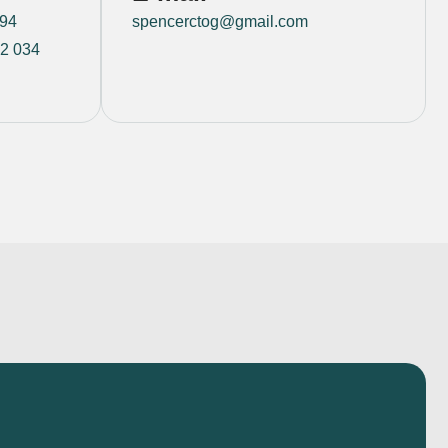
594
spencerctog@gmail.com
2 034