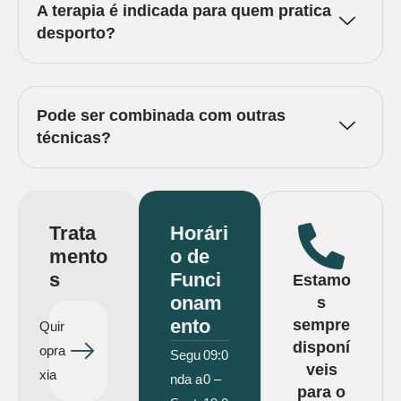
A terapia é indicada para quem pratica
desporto?
Pode ser combinada com outras
técnicas?
Trata
Horári
mento
o de
s
Funci
Estamo
onam
s
ento
sempre
Quir
disponí
opra
Segu
09:0
veis
xia
nda a
0 –
para o