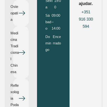
Sext
19:0
ajudar.
Oste
a
0
+351
opati
Sá
09:00
916 330
a
bad
–
594
o
14:00
Medi
Do
Ence
cina
min
rrado
Tradi
go
ciona
l
Chin
esa
Refle
xolog
ia
Poda